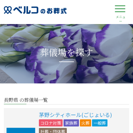
葬儀場を探す
長野県 の葬儀場一覧
茅野シティホール(ごじょいる)
コロナ対策
家族葬
火葬
一般葬
社葬・団体葬