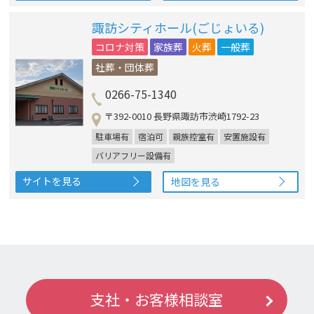
諏訪シティホール(ごじょいる)
コロナ対策
家族葬
火葬
一般葬
社葬・団体葬
0266-75-1340
〒392-0010 長野県諏訪市渋崎1792-23
駐車場有
宿泊可
親族控室有
安置施設有
バリアフリー設備有
サイトを見る
地図を見る
支社・お客様相談室