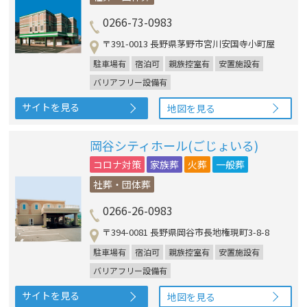
0266-73-0983
〒391-0013 長野県茅野市宮川安国寺小町屋
駐車場有
宿泊可
親族控室有
安置施設有
バリアフリー設備有
サイトを見る
地図を見る
岡谷シティホール(ごじょいる)
コロナ対策
家族葬
火葬
一般葬
社葬・団体葬
0266-26-0983
〒394-0081 長野県岡谷市長地権現町3-8-8
駐車場有
宿泊可
親族控室有
安置施設有
バリアフリー設備有
サイトを見る
地図を見る