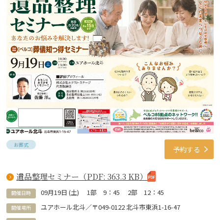
お葬式
予約する
遺品整理セミナー（PDF: 363.3 KB）
09
月
19
日 (
土
)
1部 9：45 2部 12：45
開催日時
ユアホール北斗／〒049-0122 北斗市東浜1-16-47
開催場所