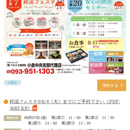
お葬式
予約する
終活フェスタ※8/4（火）までにご予約下さい（PDF:
3685 KB）
08
月
07
日 (
金
)
第1部① 11：00 第1部② 11：30
開催日時
第2部① 13：00 第2部② 13：30