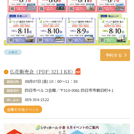
お葬式
予約する
仏花販売会（PDF: 321.1 KB）
08
月
07
日 (
金
)
10：00～11：30
開催日時
四日市ベルコ会館／〒510-0061 四日市市朝日町4-1
開催場所
059-354-1522
申し込み
会館その他イベント