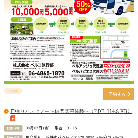
ベルコ
予約する
日帰りバスツアー～信楽陶芸体験～（PDF: 114.8 KB）
08
月
07
日 (
金
)
集合 9：15
開催日時
集合場所 近鉄東花園駅／〒578-0924 大阪府東大阪市
開催場所