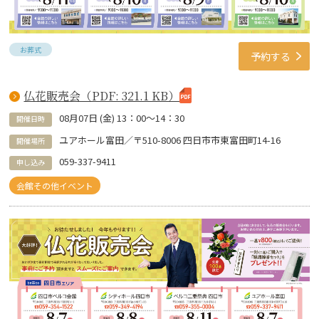
お葬式
予約する
仏花販売会（PDF: 321.1 KB）
08
月
07
日 (
金
)
13：00～14：30
開催日時
ユアホール富田／〒510-8006 四日市市東富田町14-16
開催場所
059-337-9411
申し込み
会館その他イベント