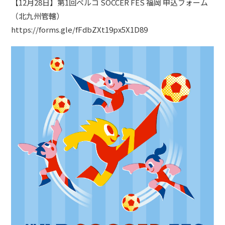
【12月28日】第1回ベルコ SOCCER FES 福岡 申込フォーム
（北九州管轄）
https://forms.gle/fFdbZXt19px5X1D89