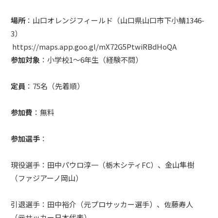
場所
：山口オレンジフィールド（山口県山口市下小鯖1346-
3）
https://maps.app.goo.gl/mX72G5PtwiRBdHoQA
参加対象
：小学校1〜6年生（経験不問）
定員
：75名（先着順）
参加費
：無料
参加選手
：
現役選手：田中パウロ淳一（栃木シティFC）、金山隼樹
（ファジアーノ岡山）
引退選手：田中裕介（元プロサッカー選手）、佐藤寿人
（元サッカー日本代表）