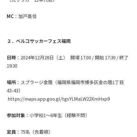
MC
：加戸英佳
２．ベルコサッカーフェス福岡
日時
：2024年12月28日（土） 開場 17:00 / 開始 17:30 / 終了
19:30
場所
：スプラージ金隈（福岡県福岡市博多区金の隈1丁目
43-43）
https://maps.app.goo.gl/tgsYLMaLW22XmHxp9
参加対象
：小学校1〜6年生（経験不問）
定員
：75名（先着順）