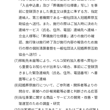
「入会申込書」及び「葬儀施行仕様書」写し）を事
前に登録頂きました喪主又は喪主に準ずる方、指定
連絡人、第三者機関である一般社団法人冠婚葬祭互
助協会へ送付。また、施行の際はご加入時に決めた
連絡サービス（氏名、住所、電話）連絡先へ連絡・
立会人様等に「葬儀施行仕様書」通りの施行の確
認、施行後は施行終了及び施行内容の報告のため施
行の際の個別清算書類を一般社団法人冠婚葬祭互助
協会へ送付）。
(7)移転先未届等により、ベルコ契約加入者様へ弊社か
ら重要なお知らせが出来ない場合、事前にご登録頂
きました緊急連絡先（氏名、住所、電話番号）へ書
面等によりご連絡
(8)冠婚葬祭施行について、ご参列者・関係者等よりの
問合せ、新聞への訃報掲載等必要と判断される応答
(9)当社事業に関する商品・サービスの開発・改善・管
理運営のための調査・研究
(10)お客様がご本人であること、またはご本人の代理人