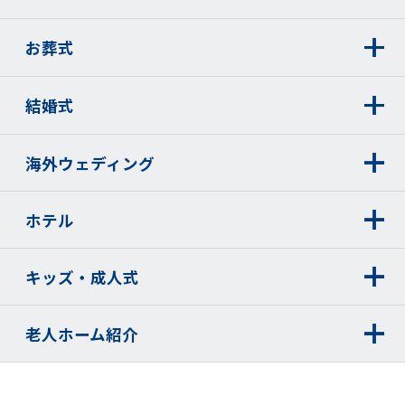
かじめご本人の同意を得ることなく、個人データを第三者に提供
しません。
お葬式
6.当社は、個人情報保護法に基づく情報開示、訂正、中止、消去
等（以下、「開示請求」という）の申立があった場合は、請求者
結婚式
がご本人である事を確認させていただいたうえで、特別な理由の
無い限り求めに応じ、すみやかに手続をさせて頂きます。
7.当社は、取扱う個人情報につき、ご本人からの苦情に対し迅速
海外ウェディング
かつ適切に取り組み、そのための内部体制の整備に努めます。
8.当社は、取扱う個人情報について、適正な内部監査を実施する
ホテル
などして、本保護方針の継続的な改善に努めます。
9.個人情報保護に関するコンプライアンス・プログラムは適宜見
直し、改善いたします。
キッズ・成人式
1. 個人情報を収集・利用する目的
老人ホーム紹介
(1)ベルコ契約および冠婚葬祭の施行の募集、それらのお引受け・
維持管理・役務提供