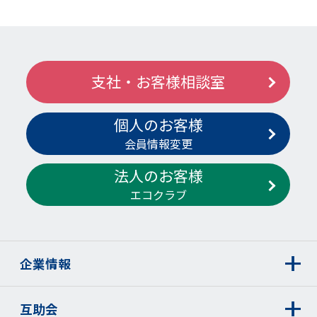
人とは、個人情報によって識別される特定の個人をいい、以下同
様とします。
3.当社は、個人情報を取得する際、適正な手段で取得するものと
し、利用目的を、法令により例外として扱われるべき場合を除
支社・お客様相談室
き、あらかじめ公表するか、取得後速やかにご本人に通知または
公表します。具体的な収集方法は、取扱責任者を定め、適正な保
個人のお客様
管管理の下で主に各種申込書類、資料請求ハガキ、アンケート、
イベント、見学会、訪問の営業活動などで記入及びお尋ねした情
会員情報変更
報を収集しています。また、インターネット・電話などの電子通
法人のお客様
信機器を用いてお客様の情報を収集する事があります。
エコクラブ
4.当社は、取扱う個人データを利用目的の範囲内で正確・最新の
内容に保つよう努め、また不正なアクセスなどが行われる事を防
止する等の安全管理のために、必要・適切な措置を講じ従業者、
代理店、関係会社及び委託先を適正に監督します。個人データと
企業情報
は、法第2条第4項が規定する、個人情報データベースなど（法第
2条第2項）を構成する個人情報をいい、以下同様とします。
互助会
5.当社は、法令により例外として扱われるべき場合を除き、あら