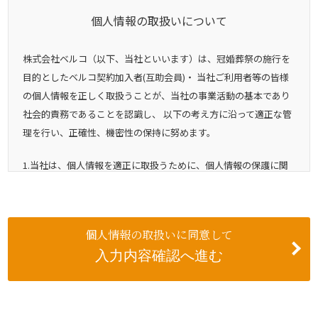
個人情報の取扱いについて
株式会社ベルコ（以下、当社といいます）は、冠婚葬祭の施行を
目的としたベルコ契約加入者(互助会員)・ 当社ご利用者等の皆様
の個人情報を正しく取扱うことが、当社の事業活動の基本であり
社会的責務であることを認識し、 以下の考え方に沿って適正な管
理を行い、正確性、機密性の保持に努めます。
1.当社は、個人情報を適正に取扱うために、個人情報の保護に関
する法律（以下「法」とします）その他、個人情報保護に関する
関係諸法令および主務大臣のガイドライン等に定められた義務を
遵守します。個人情報とは、法第2条第1項に規定する、生存する
個人情報の取扱いに同意して
個人に関する情報で、特定の個人を識別できるものをいい、以下
も同様とします。
2.当社は、利用目的をできる限り特定したうえ、あらかじめご本
人の同意を得た場合および法令により例外として扱われるべき場
合を除き、その利用目的の範囲内で個人情報を取扱います。ご本