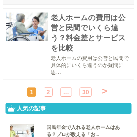
老人ホームの費用は公
営と民間でいくら違
う？料金差とサービス
を比較
老人ホームの費用は公営と民間で
具体的にいくら違うのか疑問に
思…
投
>
1
2
…
30
稿
ナ
ビ
人気の記事
ゲ
ー
シ
国民年金で入れる老人ホームはあ
ョ
る？プロが教える「お...