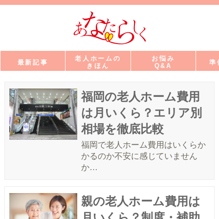
老人ホームの
お悩み
最新記事
準
きほん
Q&A
福岡の老人ホーム費用
は月いくら？エリア別
相場を徹底比較
福岡で老人ホーム費用はいくらか
かるのか不安に感じていません
か…
親の老人ホーム費用は
月いくら？制度・補助