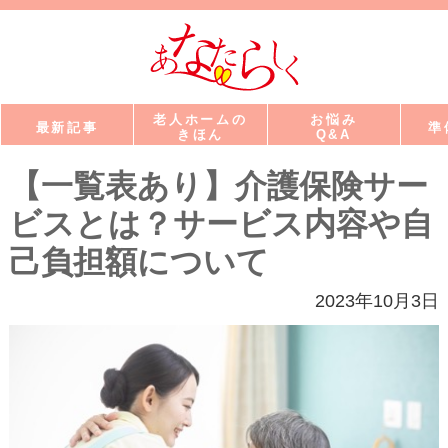
老人ホームの
お悩み
最新記事
準
きほん
Q&A
【一覧表あり】介護保険サー
ビスとは？サービス内容や自
己負担額について
2023年10月3日