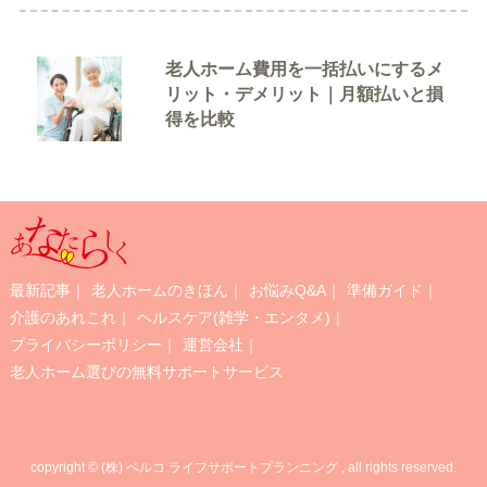
老人ホーム費用を一括払いにするメ
リット・デメリット｜月額払いと損
得を比較
最新記事
｜
老人ホームのきほん
｜
お悩みQ&A
｜
準備ガイド
｜
介護のあれこれ
｜
ヘルスケア(雑学・エンタメ)
｜
プライバシーポリシー
｜
運営会社
｜
老人ホーム選びの無料サポートサービス
copyright © (株) ベルコ ライフサポートプランニング , all rights reserved.