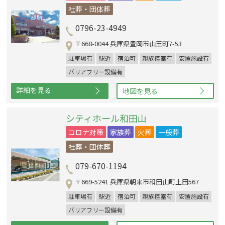
社葬・団体葬
0796-23-4949
〒668-0044 兵庫県豊岡市山王町7-53
駐車場有
駅近
宿泊可
親族控室有
安置施設有
バリアフリー設備有
詳細を見る
地図を見る
シティホール和田山
コロナ対策
家族葬
火葬
一般葬
社葬・団体葬
079-670-1194
〒669-5241 兵庫県朝来市和田山町土田567
駐車場有
駅近
宿泊可
親族控室有
安置施設有
バリアフリー設備有