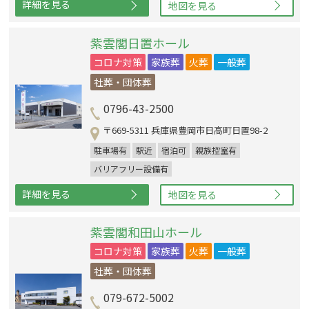
詳細を見る
地図を見る
紫雲閣日置ホール
コロナ対策
家族葬
火葬
一般葬
社葬・団体葬
0796-43-2500
〒669-5311 兵庫県豊岡市日高町日置98-2
駐車場有
駅近
宿泊可
親族控室有
バリアフリー設備有
詳細を見る
地図を見る
紫雲閣和田山ホール
コロナ対策
家族葬
火葬
一般葬
社葬・団体葬
079-672-5002