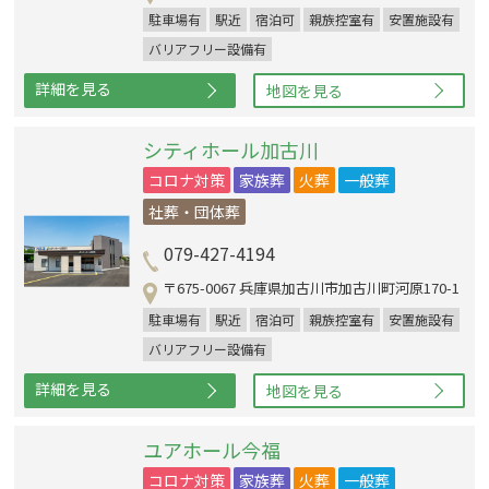
駐車場有
駅近
宿泊可
親族控室有
安置施設有
バリアフリー設備有
詳細を見る
地図を見る
シティホール加古川
コロナ対策
家族葬
火葬
一般葬
社葬・団体葬
079-427-4194
〒675-0067 兵庫県加古川市加古川町河原170-1
駐車場有
駅近
宿泊可
親族控室有
安置施設有
バリアフリー設備有
詳細を見る
地図を見る
ユアホール今福
コロナ対策
家族葬
火葬
一般葬