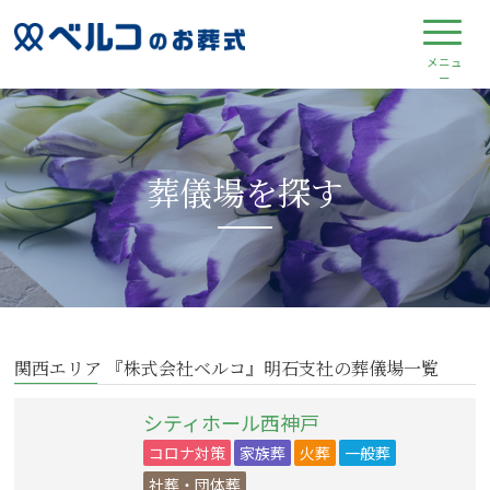
葬儀場を探す
関西エリア 『株式会社ベルコ』明石支社の葬儀場一覧
シティホール西神戸
コロナ対策
家族葬
火葬
一般葬
社葬・団体葬