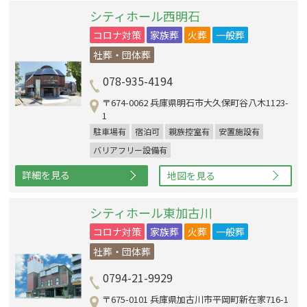
シティホール西明石
コロナ対策
家族葬
火葬
一般葬
社葬・団体葬
078-935-4194
〒674-0062 兵庫県明石市大久保町谷八木1123-
1
駐車場有
宿泊可
親族控室有
安置施設有
バリアフリー設備有
詳細を見る
地図を見る
シティホール東加古川
コロナ対策
家族葬
火葬
一般葬
社葬・団体葬
0794-21-9929
〒675-0101 兵庫県加古川市平岡町新在家716-1