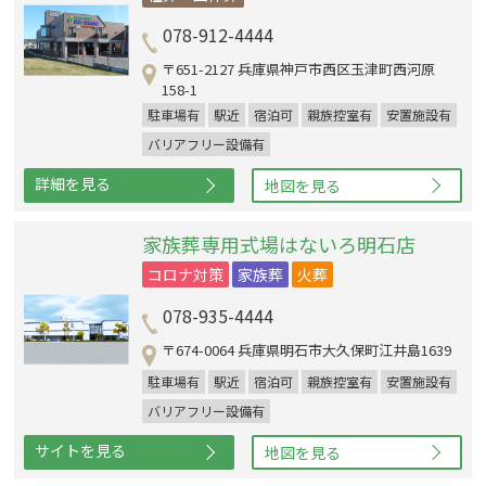
078-912-4444
〒651-2127 兵庫県神戸市西区玉津町西河原
158-1
駐車場有
駅近
宿泊可
親族控室有
安置施設有
バリアフリー設備有
詳細を見る
地図を見る
家族葬専用式場はないろ明石店
コロナ対策
家族葬
火葬
078-935-4444
〒674-0064 兵庫県明石市大久保町江井島1639
駐車場有
駅近
宿泊可
親族控室有
安置施設有
バリアフリー設備有
サイトを見る
地図を見る